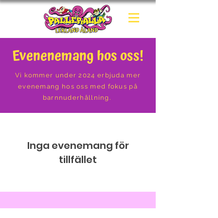
Evenenemang hos oss!
Vi kommer under 2024 erbjuda mer
evenemang hos oss med fokus på
barnnuderhållning.
Inga evenemang för
tillfället